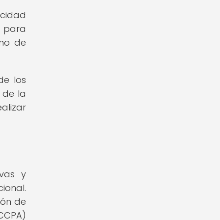
acidad
s para
rno de
de los
 de la
alizar
ivas y
ional.
ión de
(CCPA)