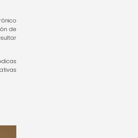
rónico
ión de
sultar
ódicas
tivas