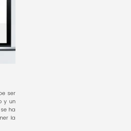
be ser
o y un
 se ha
ner la