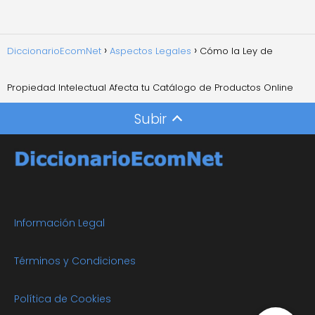
DiccionarioEcomNet
Aspectos Legales
Cómo la Ley de
Propiedad Intelectual Afecta tu Catálogo de Productos Online
Subir
Información Legal
Términos y Condiciones
Política de Cookies