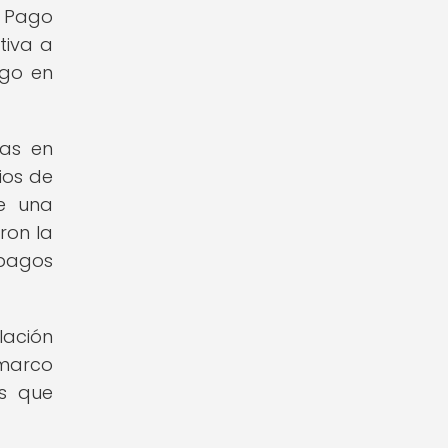
e Pago
tiva a
ago en
cas en
ios de
de una
ron la
pagos
lación
 marco
s que