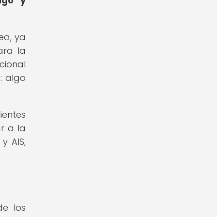
ago y
ea, ya
ara la
cional
: algo
ientes
r a la
y AIS,
de los