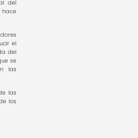
al del
e hace
idores
cir el
da del
que se
n las
de las
de los