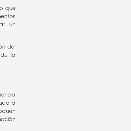
no que
mentos
nar un
ón del
 de la
iencia
yuda a
taquen
mación