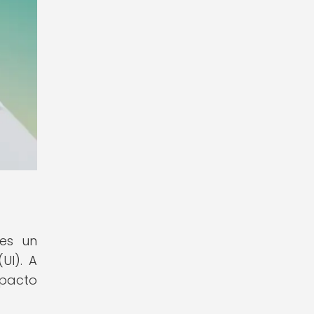
 es un
UI). A
mpacto