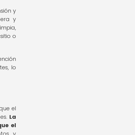
sión y
tera y
impia,
itio o
ención
es, lo
que el
des.
La
que el
tos y