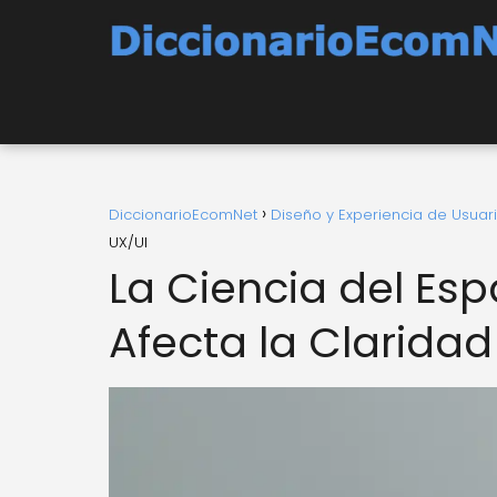
DiccionarioEcomNet
Diseño y Experiencia de Usuar
UX/UI
La Ciencia del Es
Afecta la Claridad