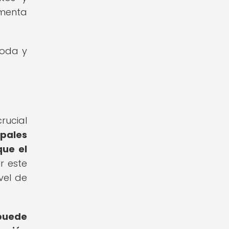
umenta
moda y
rucial
ipales
que el
 este
vel de
 puede