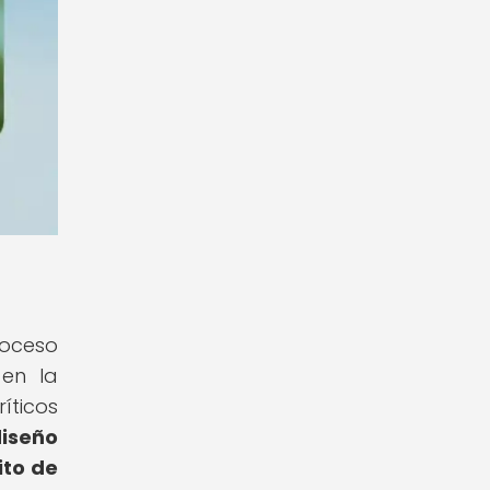
roceso
 en la
íticos
diseño
ito de