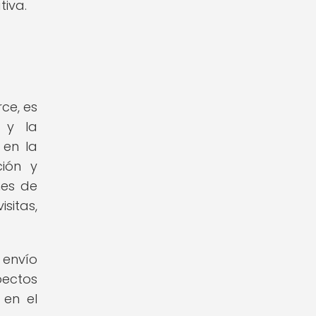
tiva.
ce, es
d y la
 en la
ción y
nes de
sitas,
 envío
pectos
 en el