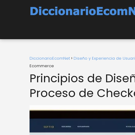
DiccionarioEcomNet
Diseño y Experiencia de Usuar
Ecommerce
Principios de Dise
Proceso de Chec