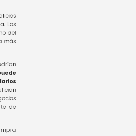
ficios
a. Los
no del
ra más
odrían
puede
larios
fician
gocios
rte de
compra