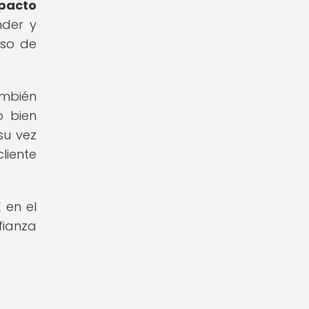
pacto
nder y
eso de
ambién
o bien
su vez
liente
 en el
fianza