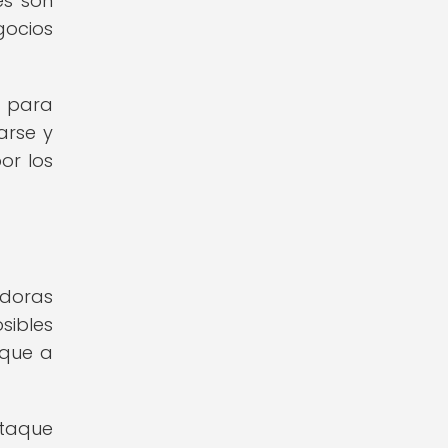
es son
gocios
 para
arse y
or los
adoras
sibles
 que a
ataque