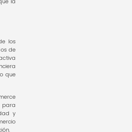
que la
de los
dos de
ctiva
nciera
no que
merce
l para
idad y
mercio
ión.