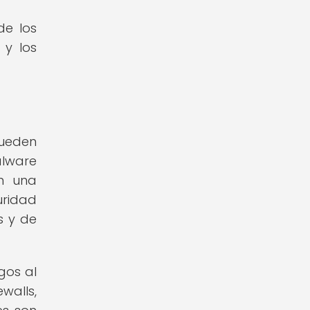
de los
 y los
pueden
alware
on una
uridad
s y de
gos al
walls,