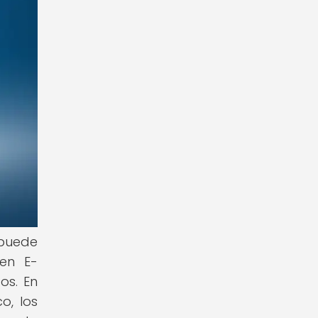
 puede
en E-
os. En
o, los