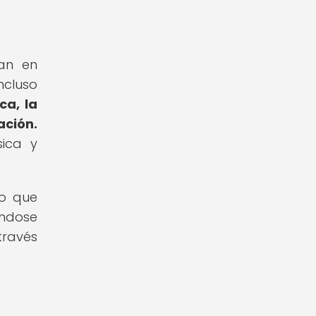
ran en
ncluso
ca, la
ación.
sica y
no que
ándose
través