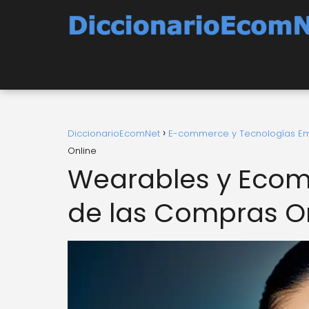
DiccionarioEcomNet
E-commerce y Tecnologías E
Online
Wearables y Ecom
de las Compras O