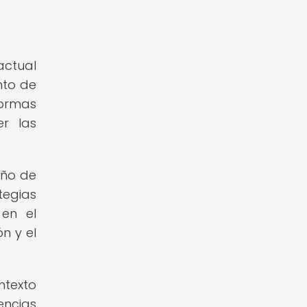
actual
nto de
formas
r las
eño de
tegias
 en el
n y el
ntexto
encias