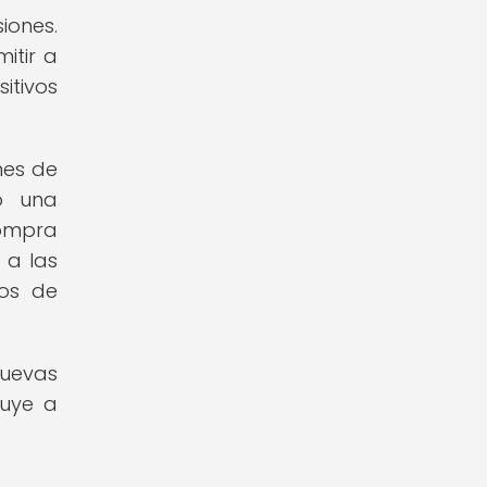
iones.
itir a
itivos
nes de
do una
compra
 a las
os de
nuevas
buye a