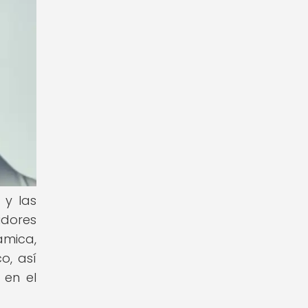
 y las
idores
ámica,
o, así
 en el