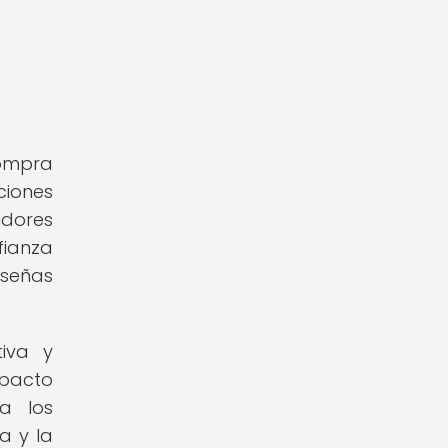
compra
ciones
dores
fianza
eseñas
tiva y
mpacto
a los
a y la