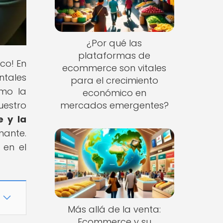
¿Por qué las
plataformas de
ico! En
ecommerce son vitales
ntales
para el crecimiento
mo la
económico en
uestro
mercados emergentes?
e y la
nante.
 en el
Más allá de la venta:
Ecommerce y su