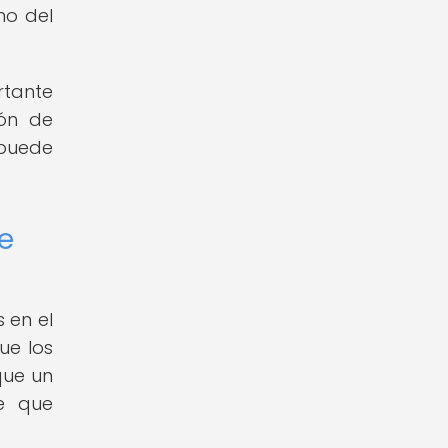
no del
rtante
ión de
 puede
e
 en el
ue los
que un
le que