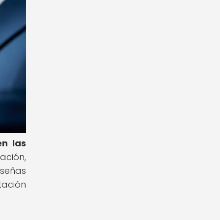
en las
ación,
eseñas
tación