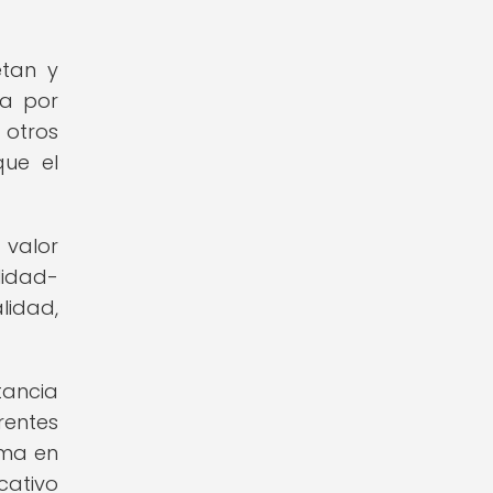
etan y
da por
 otros
que el
 valor
lidad-
lidad,
tancia
rentes
rma en
cativo