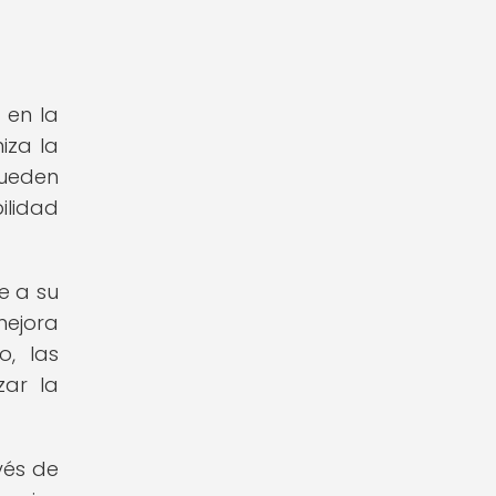
 en la
iza la
pueden
ilidad
e a su
mejora
o, las
ar la
vés de