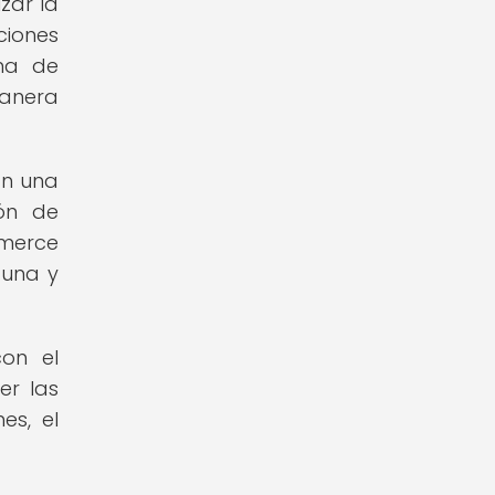
zar la
ciones
ena de
manera
an una
ión de
mmerce
tuna y
con el
er las
es, el