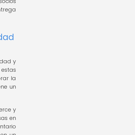
socios
ntrega
idad
idad y
 estas
rar la
ene un
erce y
sas en
ntario
 en un