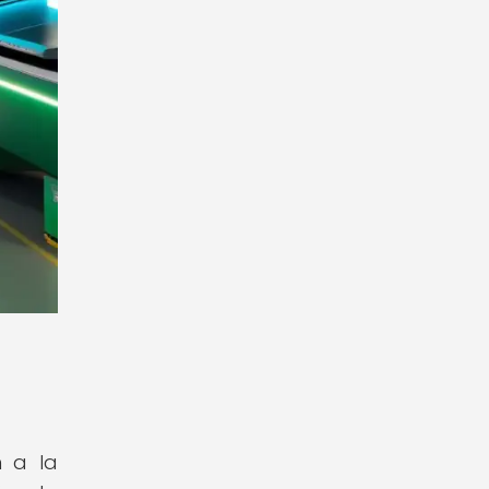
a
n a la