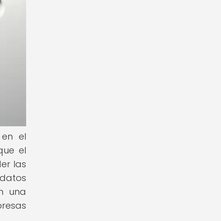
 en el
que el
er las
 datos
an una
presas