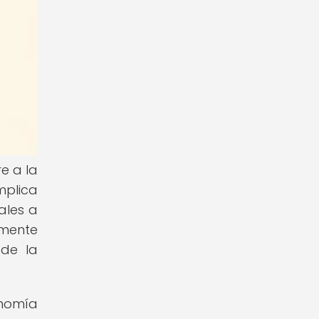
e a la
mplica
ales a
lmente
 de la
onomía