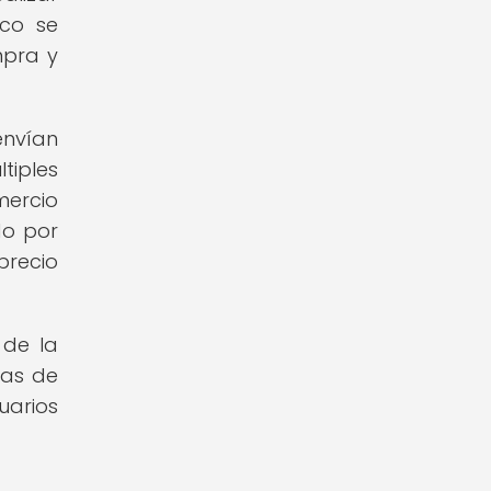
ico se
mpra y
nvían
tiples
mercio
do por
precio
 de la
mas de
arios