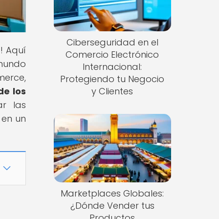
Ciberseguridad en el
! Aquí
Comercio Electrónico
 mundo
Internacional:
merce,
Protegiendo tu Negocio
 de los
y Clientes
ar las
 en un
Marketplaces Globales:
¿Dónde Vender tus
Productos