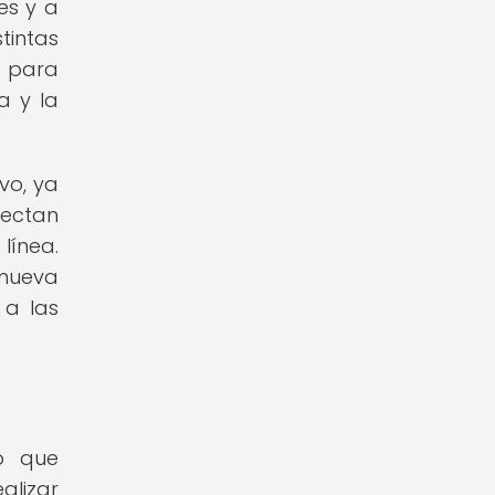
es y a
tintas
o para
a y la
vo, ya
fectan
línea.
omueva
 a las
co que
alizar