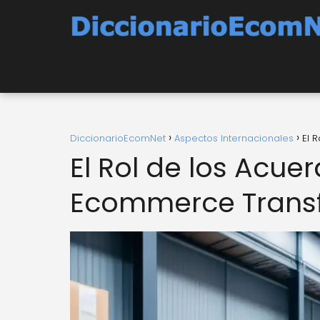
DiccionarioEcomNet
Aspectos Internacionales
El 
El Rol de los Acue
Ecommerce Transf