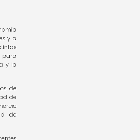
onomía
es y a
tintas
o para
a y la
los de
dad de
mercio
ad de
rentes