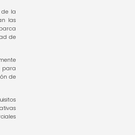
 de la
an las
abarca
dad de
amente
o para
ión de
sitos
ativas
ciales