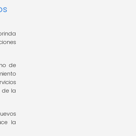
os
brinda
ciones
rno de
miento
vicios
 de la
nuevos
uce la