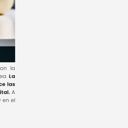
con la
nea.
La
ce las
tal.
A
 en el