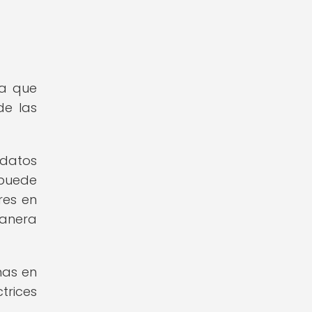
ya que
de las
 datos
 puede
res en
manera
mas en
trices