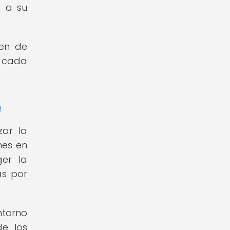
s a su
en de
n cada
e
zar la
nes en
ger la
as por
ntorno
de los