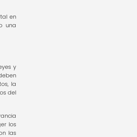
tal en
do una
eyes y
 deben
os, la
os del
vancia
er los
on las