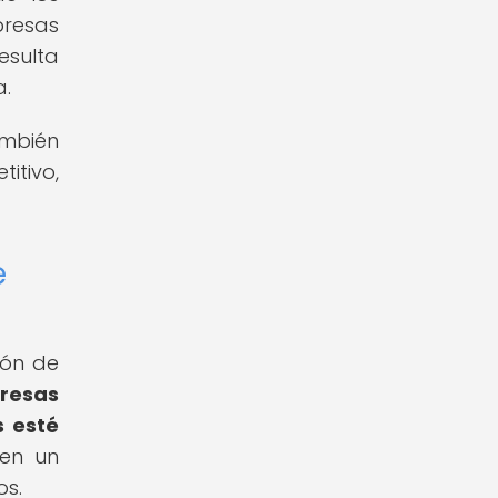
presas
esulta
a.
ambién
itivo,
e
ión de
presas
s esté
 en un
os.