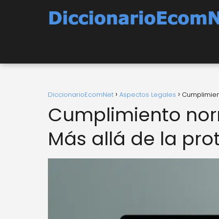
DiccionarioEcomNet
Aspectos Legales
Cumplimien
Cumplimiento no
Más allá de la pr