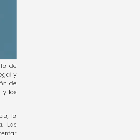
nto de
egal y
ión de
 y los
ia, la
a. Las
rentar