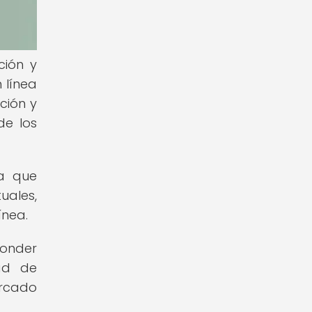
ción y
 línea
ción y
de los
ya que
uales,
ínea.
ponder
dad de
ercado