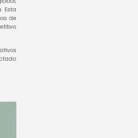
lobal,
. Esta
sas de
titivo
ativos
ctado