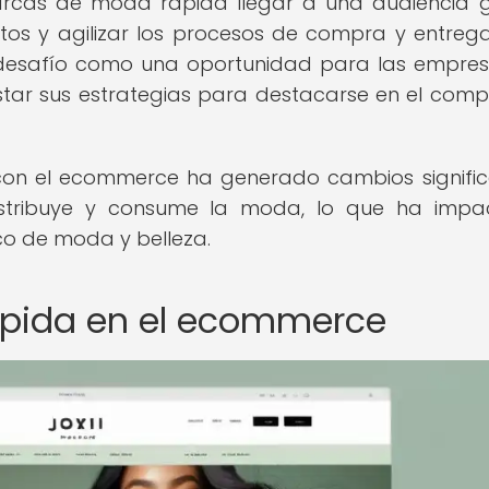
rcas de moda rápida llegar a una audiencia g
s y agilizar los procesos de compra y entrega
n desafío como una oportunidad para las empre
ar sus estrategias para destacarse en el compe
on el ecommerce ha generado cambios signific
istribuye y consume la moda, lo que ha impa
co de moda y belleza.
ápida en el ecommerce