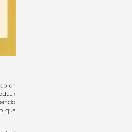
ico en
oducir
sencia
do que