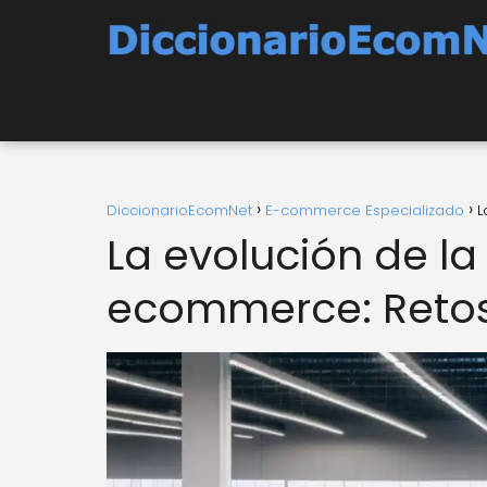
DiccionarioEcomNet
E-commerce Especializado
L
La evolución de l
ecommerce: Retos