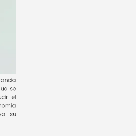
vancia
que se
cir el
onomía
eva su