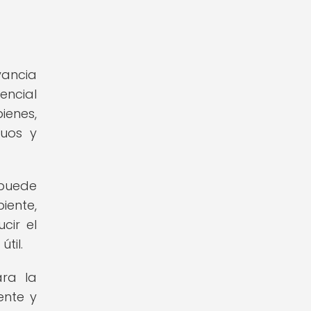
vancia
encial
ienes,
duos y
 puede
iente,
cir el
til.
ara la
ente y