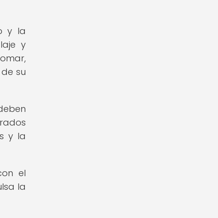
o y la
laje y
tomar,
 de su
 deben
grados
s y la
con el
lsa la