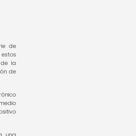
rie de
estos
 de la
ión de
rónico
 medio
sitivo
ta una