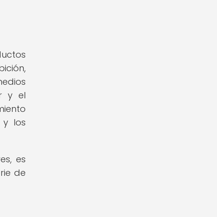
ductos
ición,
medios
r y el
miento
 y los
es, es
rie de