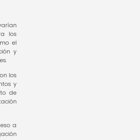
varían
ra los
omo el
ción y
es.
on los
ntos y
nto de
ación
ceso a
gación