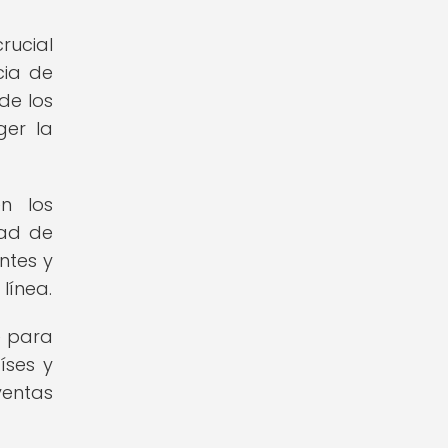
rucial
cia de
de los
ger la
n los
dad de
ntes y
línea.
e para
íses y
ventas