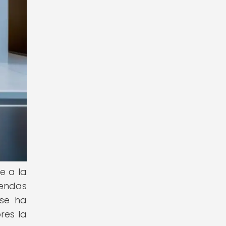
e a la
iendas
 se ha
res la